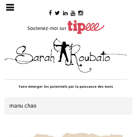
Skip

to
content
Soutenez-moi sur
Faire émerger les potentiels par la puissance des mots
manu chao