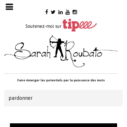
Skip

to
content
Soutenez-moi sur
Faire émerger les potentiels par la puissance des mots
pardonner