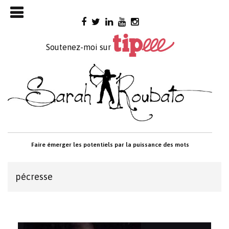
Skip

to
content
Soutenez-moi sur
Faire émerger les potentiels par la puissance des mots
pécresse