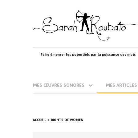
Skip
to
content
Faire émerger les potentiels par la puissance des mots
MES ŒUVRES SONORES
MES ARTICLES
ACCUEIL
RIGHTS OF WOMEN