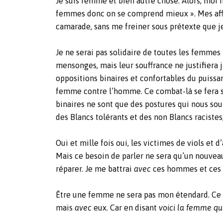
Je suis femme et bien autre chose. Alors, moi
femmes donc on se comprend mieux ». Mes affi
camarade, sans me freiner sous prétexte que je
Je ne serai pas solidaire de toutes les femmes 
mensonges, mais leur souffrance ne justifiera j
oppositions binaires et confortables du puissan
femme contre l’homme. Ce combat-là se fera sa
binaires ne sont que des postures qui nous soul
des Blancs tolérants et des non Blancs racis
Oui et mille fois oui, les victimes de viols et 
Mais ce besoin de parler ne sera qu’un nouveau 
réparer. Je me battrai
avec
ces hommes et ces f
Être une femme ne sera pas mon étendard. Ce se
mais
avec
eux. Car en disant
voici la femme que