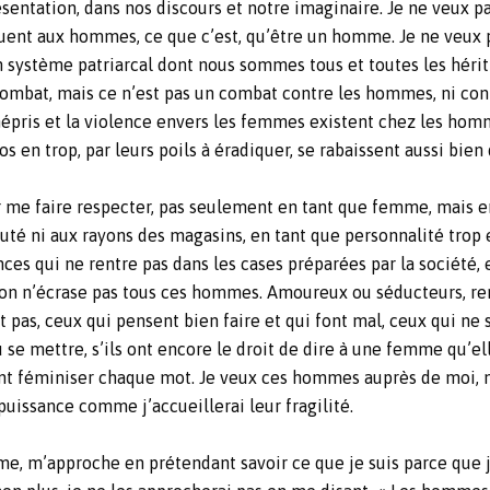
entation, dans nos discours et notre imaginaire. Je ne veux pas
uent aux hommes, ce que c’est, qu’être un homme. Je ne veux pa
n système patriarcal dont nous sommes tous et toutes les hériti
combat, mais ce n’est pas un combat contre les hommes, ni con
épris et la violence envers les femmes existent chez les hom
s en trop, par leurs poils à éradiquer, se rabaissent aussi bien
 me faire respecter, pas seulement en tant que femme, mais en 
té ni aux rayons des magasins, en tant que personnalité trop en
s qui ne rentre pas dans les cases préparées par la société, en
’on n’écrase pas tous ces hommes. Amoureux ou séducteurs, ren
 pas, ceux qui pensent bien faire et qui font mal, ceux qui ne
ù se mettre, s’ils ont encore le droit de dire à une femme qu’ell
vent féminiser chaque mot. Je veux ces hommes auprès de moi,
uissance comme j’accueillerai leur fragilité.
, m’approche en prétendant savoir ce que je suis parce que j