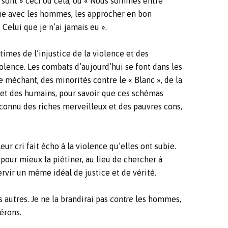
 sont » ceci ou cela, ou « Nous sommes entre
ie avec les hommes, les approcher en bon
Celui que je n’ai jamais eu ».
times de l’injustice de la violence et des
iolence. Les combats d’aujourd’hui se font dans les
le méchant, des minorités contre le « Blanc », de la
 et des humains, pour savoir que ces schémas
i connu des riches merveilleux et des pauvres cons,
eur cri fait écho à la violence qu’elles ont subie.
pour mieux la piétiner, au lieu de chercher à
vir un même idéal de justice et de vérité.
autres. Je ne la brandirai pas
contre
les hommes,
érons.