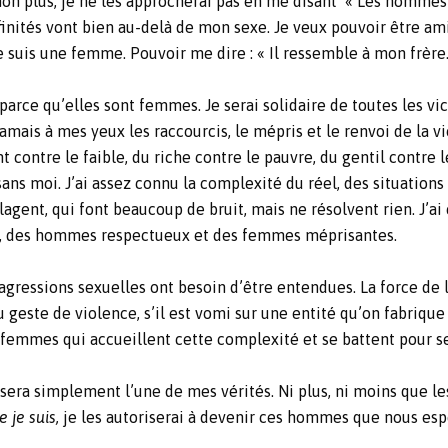
 non plus, je ne les approcherai pas en me disant « Les hommes
nités vont bien au-delà de mon sexe. Je veux pouvoir être am
 suis une femme. Pouvoir me dire : « Il ressemble à mon frère. 
parce qu’elles sont femmes. Je serai solidaire de toutes les vic
amais à mes yeux les raccourcis, le mépris et le renvoi de la v
t contre le faible, du riche contre le pauvre, du gentil contre 
ns moi. J’ai assez connu la complexité du réel, des situations
agent, qui font beaucoup de bruit, mais ne résolvent rien. J’a
tes, des hommes respectueux et des femmes méprisantes.
d’agressions sexuelles ont besoin d’être entendues. La force de l
geste de violence, s’il est vomi sur une entité qu’on fabrique 
emmes qui accueillent cette complexité et se battent pour ser
ra simplement l’une de mes vérités. Ni plus, ni moins que les 
 je suis,
je les autoriserai à devenir ces hommes que nous esp