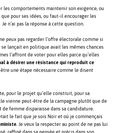
er les comportements maintenir son exigence, ou
t que pour ses idées, ou faut-il encourager les
e n’ai pas la réponse à cette question.
e ne peux pas regarder l’offre électorale comme si
se lançait en politique avait les mêmes chances
mes l’affront de voter pour elles parce qu’elles
mal à désirer une résistance qui reproduit ce
ut-être une étape nécessaire comme le disent
, pour le projet qu’elle construit, pour sa
u’elle vienne peut-être de la campagne plutôt que de
état de femme disparaisse dans sa candidature.
êtait le fait que je sois Noir et où je commençais
éministe
. Je veux la respecter au point de ne pas lui
é, raffiné dans sa pensée et précis dans son