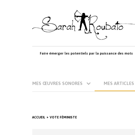
Skip
to
content
Faire émerger les potentiels par la puissance des mots
MES ŒUVRES SONORES
MES ARTICLES
ACCUEIL
VOTE FÉMINISTE