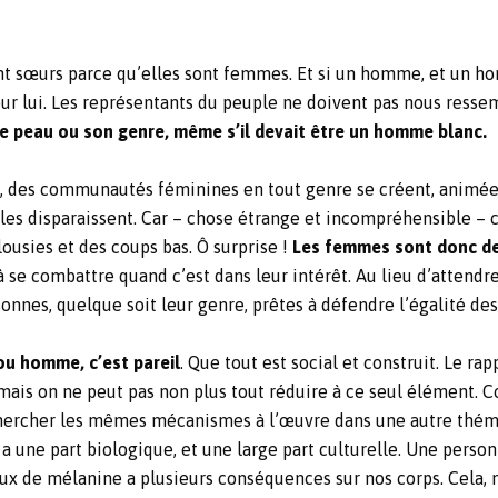
nt sœurs parce qu’elles sont femmes. Et si un homme, et un ho
 pour lui. Les représentants du peuple ne doivent pas nous resse
de peau ou son genre, même s’il devait être un homme blanc.
s, des communautés féminines en tout genre se créent, animée
elles disparaissent. Car – chose étrange et incompréhensible –
lousies et des coups bas. Ô surprise !
Les femmes sont donc de
 à se combattre quand c’est dans leur intérêt. Au lieu d’attend
rsonnes, quelque soit leur genre, prêtes à défendre l’égalité 
 ou homme, c’est pareil
. Que tout est social et construit. Le
 mais on ne peut pas non plus tout réduire à ce seul élément.
 chercher les mêmes mécanismes à l’œuvre dans une autre thé
a une part biologique, et une large part culturelle. Une perso
aux de mélanine a plusieurs conséquences sur nos corps. Cela, 