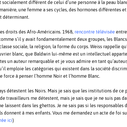
socialement différent de celui d’une personne à la peau blanche
e manière, une femme a ses cycles, des hormones différentes e
t déterminant.
es droits des Afro-Américains. 1968,
rencontre télévisée
entre
comme s’il y avait fondamentalement deux groupes, les Blancs e
lasse sociale, la religion, la forme du corps. Weiss rappelle qu
vrier blanc, que Baldwin lui-même est un intellectuel appartena
 êtes un auteur remarquable et je vous admire en tant qu’auteu
il emploie les catégories qui existent dans la société discrimi
i le force à penser l’homme Noir et l’homme Blanc.
pays détestent les Noirs. Mais je sais que les institutions de ce 
 de travailleurs me détestent, mais je sais que je ne suis pas dan
e laissent dans les ghettos. Je ne sais pas si les responsables 
u’ils donnent à mes enfants. Vous me demandez un acte de foi s
rée ici
)