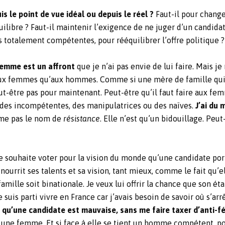
is le point de vue idéal ou depuis le réel ?
Faut-il pour chang
quilibre ? Faut-il maintenir l’exigence de ne juger d’un candida
otalement compétentes, pour rééquilibrer l’offre politique ? J
femme est un affront
que je n’ai pas envie de lui faire. Mais j
 aux femmes qu’aux hommes. Comme si une mère de famille qui 
ut-être pas pour maintenant. Peut-être qu’il faut faire aux fem
es incompétentes, des manipulatrices ou des naïves.
J’ai du 
ême pas le nom de
résistance
. Elle n’est qu’un bidouillage. Pe
 souhaite voter pour la vision du monde qu’une candidate porte
me nourrit ses talents et sa vision, tant mieux, comme le fait q
sa famille soit binationale. Je veux lui offrir la chance que son 
suis parti vivre en France car j’avais besoin de savoir où s’arr
t qu’une candidate est mauvaise, sans me faire taxer d’anti-f
 une femme. Et si face à elle se tient un homme compétent, pos