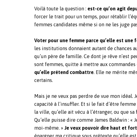
Voilà toute la question :
est-ce qu’on agit depu
forcer le trait pour un temps, pour rétablir l’é
femmes candidates même si on ne les juge pas t
Voter pour une femme parce qu’elle est une 
les institutions donnaient autant de chances
qu’un père de famille.
Ce dont je rêve n’est pe
sont femmes, quitte à mettre aux commandes d
qu’elle prétend combattre
. Elle ne mérite m
certains.
Mais je ne veux pas perdre de vue mon idéal. Je
capacité à l’insuffler. Et si le fait d’être fem
la ville, qu’elle ait vécu à l’étranger, ou que 
Qu’elle puisse dire comme James Baldwin : « Je 
moi-même. »
Je veux pouvoir dire haut et for
épargner ma critique sous prétexte qu’elle est