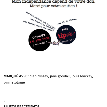
MARQUÉ AVEC:
dian fossey
,
jane goodall
,
louis leackey
,
primatologie
Post
←
navigation
SUJETS PRÉCÉDENTS