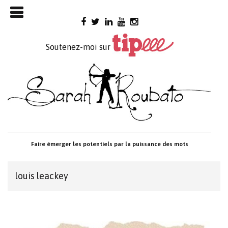
Skip

to
content
Soutenez-moi sur
Faire émerger les potentiels par la puissance des mots
louis leackey