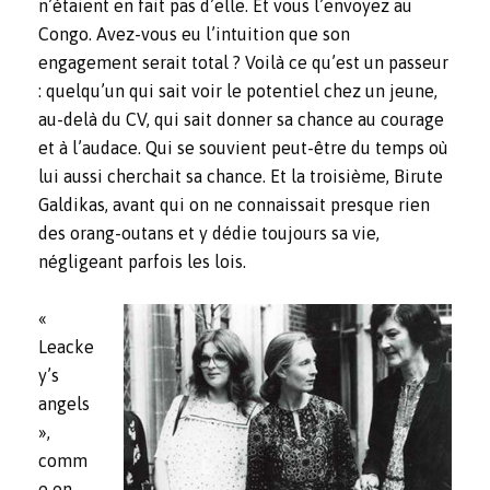
n’étaient en fait pas d’elle. Et vous l’envoyez au
Congo. Avez-vous eu l’intuition que son
engagement serait total ? Voilà ce qu’est un passeur
: quelqu’un qui sait voir le potentiel chez un jeune,
au-delà du CV, qui sait donner sa chance au courage
et à l’audace. Qui se souvient peut-être du temps où
lui aussi cherchait sa chance. Et la troisième, Birute
Galdikas, avant qui on ne connaissait presque rien
des orang-outans et y dédie toujours sa vie,
négligeant parfois les lois.
«
Leacke
y’s
angels
»,
comm
e on