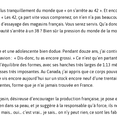
lus tranquillement du monde que « on s’arrête au 42 ». Et encore
 « Les 42, ça part vite vous comprenez, on n’en n’a pas beaucoup
 d’essayage des magasins français. Vous serez servis. Qu’a donc 
eauté s’arrête à un 38 ? Bien sûr la pression du monde de la mo
le et une adolescente bien dodue. Pendant douze ans, j’ai conti
d’avion : « Dis-donc, tu as encore grossi. » Ce n’est qu’en pa
quilibre des formes, avec ses hanches très larges de 1.13 mètre
sses très imposantes. Au Canada, j’ai appris que ce corps pouvai
Je vis encore aujourd’hui sur un stock encore neuf d’une trent
entes, forme que je n’ai jamais trouvée en France.
sin, désireuse d’encourager la production française, je pose e
en dans sa peau, et je suggère à la responsable qu’à force, ils 
mais… oui… c’est vrai… je sais… on n’y peut rien, ce sont les fa