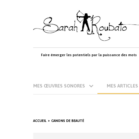
Skip
to
content
Faire émerger les potentiels par la puissance des mots
MES ŒUVRES SONORES
MES ARTICLES
ACCUEIL
CANONS DE BEAUTÉ