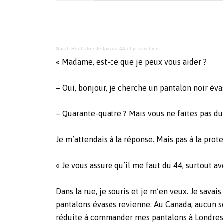
Sarah Roubato
·
Je fais du 44 et je vais bien
« Madame, est-ce que je peux vous aider ?
– Oui, bonjour, je cherche un pantalon noir évas
– Quarante-quatre ? Mais vous ne faites pas du
Je m’attendais à la réponse. Mais pas à la protest
« Je vous assure qu’il me faut du 44, surtout av
Dans la rue, je souris et je m’en veux. Je sava
pantalons évasés revienne. Au Canada, aucun sou
réduite à commander mes pantalons à Londres