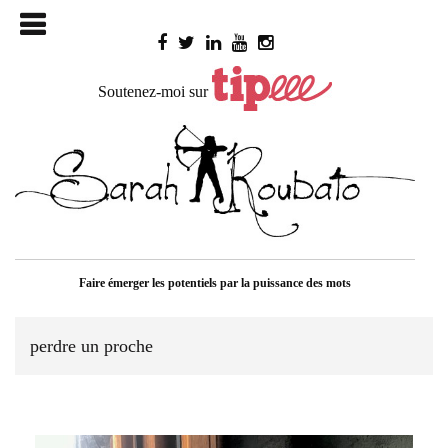
Skip

to
content
Soutenez-moi sur
Faire émerger les potentiels par la puissance des mots
perdre un proche