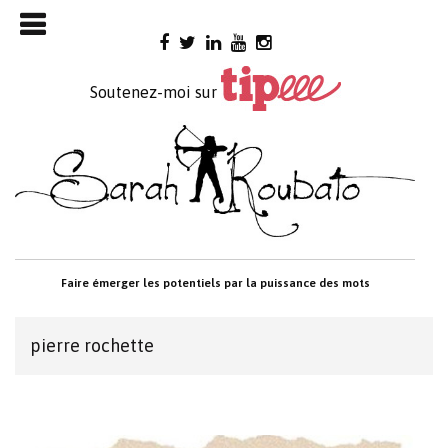
Skip

to
content
Soutenez-moi sur
Faire émerger les potentiels par la puissance des mots
pierre rochette