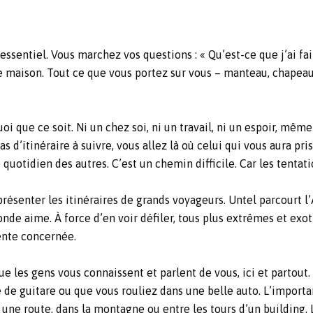
essentiel. Vous marchez vos questions : « Qu’est-ce que j’ai fa
e maison. Tout ce que vous portez sur vous – manteau, chapeau,
uoi que ce soit. Ni un chez soi, ni un travail, ni un espoir, mê
 d’itinéraire à suivre, vous allez là où celui qui vous aura pr
uotidien des autres. C’est un chemin difficile. Car les tentatio
résenter les itinéraires de grands voyageurs. Untel parcourt l
nde aime. À force d’en voir défiler, tous plus extrêmes et exoti
sente concernée.
ue les gens vous connaissent et parlent de vous, ici et partout.
de guitare ou que vous rouliez dans une belle auto. L’importa
une route, dans la montagne ou entre les tours d’un building. 