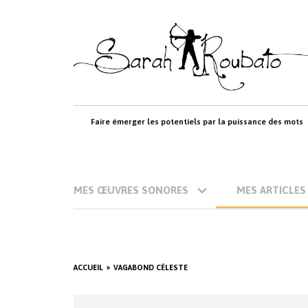
Skip
to
content
Faire émerger les potentiels par la puissance des mots
MES ŒUVRES SONORES
MES ARTICLES
ACCUEIL
VAGABOND CÉLESTE