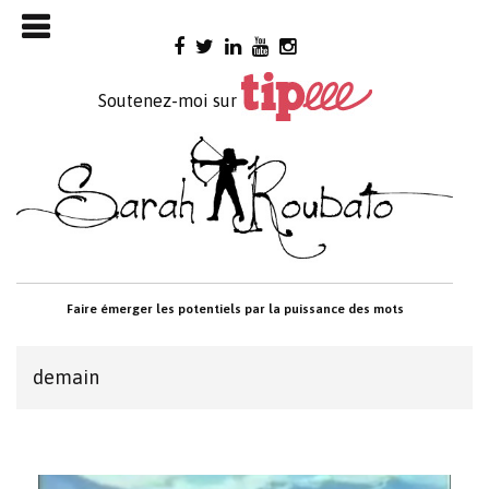
Skip

to
content
Soutenez-moi sur
Faire émerger les potentiels par la puissance des mots
demain