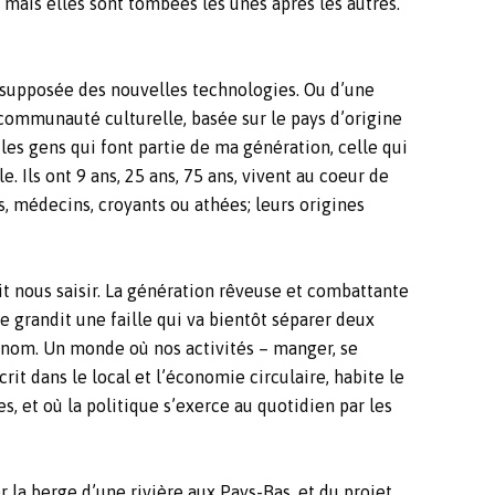
, mais elles sont tombées les unes après les autres.
n supposée des nouvelles technologies. Ou d’une
ommunauté culturelle, basée sur le pays d’origine
les gens qui font partie de ma génération, celle qui
e. Ils ont 9 ans, 25 ans, 75 ans, vivent au coeur de
s, médecins, croyants ou athées; leurs origines
t nous saisir. La génération rêveuse et combattante
ue grandit une faille qui va bientôt séparer deux
n nom. Un monde où nos activités – manger, se
crit dans le local et l’économie circulaire, habite le
, et où la politique s’exerce au quotidien par les
 la berge d’une rivière aux Pays-Bas, et du projet