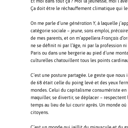
Et moi dans tout ça ? Moi la jeunesse, moi l’ave
Ça doit être le réchauffement climatique qui le 
On me parle d’une
génération Y
, à laquelle j’
catégorie sociale –
jeune, sans emploi, précaire
de mes parents, et on m’appellera
Français d’o
ne se définit ni par l’âge, ni par la profession n
Paris ou dans une bergerie au pied d’une montagn
culturelles chatouillent tous les points cardina
C’est une posture partagée. Le geste que nous 
de 68 était celle du poing levé et des yeux ferm
mondes. Celui du capitalisme consumériste en t
maquiller, se divertir, se déplacer – respectent 
temps au lieu de lui courir après. Un monde où 
citoyens.
C’est un monde qui jaillit du minuscule et du g