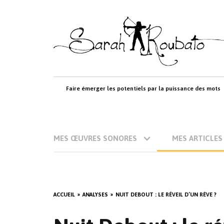
Skip
to
content
Faire émerger les potentiels par la puissance des mots
MES ŒUVRES SONORES
MES ARTICLES
ACCUEIL
ANALYSES
NUIT DEBOUT : LE RÉVEIL D’UN RÊVE ?