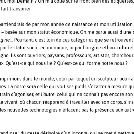
nir, moi Demain ? On m’a collé sur le front bien des étiquettes
fait transpirer.
appartiendrais de par mon année de naissance et mon utilisatio
– basée sur mon statut économique. On me parle aussi d’une c
rigine…
Pourtant, c’est loin de ces catégories que se retrouvent 
i par le statut socio-économique, ni par l’origine ethno-culturell
e. Ils sont ouvriers, paysans, professeurs, artistes, chercheur
ux. Qu’est-ce qui nous lie ? Qu’est-ce qui forme notre
nous
?
imprimons dans le monde, celui par lequel un sculpteur pourrai
és. La nôtre sera celle qui voit ses pieds s’écarter à mesure q
rain d’agoniser, et
l’autre
, celui qui ne connaît pas encore so
le vivant, où chacun réapprend à travailler avec son corps, s’ins
les nouvelles technologies n’effacent pas la présence aux autres
randiose ; du geste dérisoire d’un inconnu qui se met à nettoyer