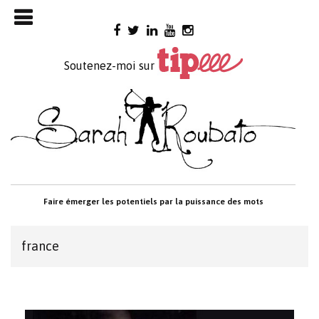
Skip

to
content
Soutenez-moi sur
Faire émerger les potentiels par la puissance des mots
france