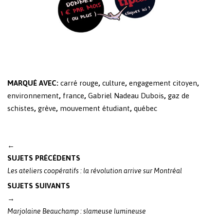
MARQUÉ AVEC:
carré rouge
,
culture
,
engagement citoyen
,
environnement
,
france
,
Gabriel Nadeau Dubois
,
gaz de
schistes
,
grève
,
mouvement étudiant
,
québec
Post
←
navigation
SUJETS PRÉCÉDENTS
Les ateliers coopératifs : la révolution arrive sur Montréal
SUJETS SUIVANTS
→
Marjolaine Beauchamp : slameuse lumineuse