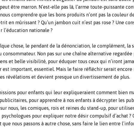
eut être marron. N’est-elle pas là, l’arme toute-puissante cont
nous comprendre que les bons produits n’ont pas la couleur d
trit en mûrissant ? Qu’un jambon cuit n’est pas rose ? Une co
ur l’éducation nationale ?
lque chose, le pendant de la dénonciation, le complément, la 
u consommateur. Non pas sur une chaîne alternative regardée 
ns et belle visibilité, pour éduquer tous ceux qui n’iront jamai
st important, essentiel. Mais le faire réfléchir serait encore 
des révélations et devient presque un divertissement de plus.
issions pour enfants qui leur expliqueraient comment bien man
 publicitaires, pour apprendre à nos enfants à décrypter les pub
sur nous, les comiques, rois et reines du stand-up, pour utili
 psychologues pour expliquer notre désir compulsif d’achat ? 
 que nous passons à autre chose, sans faire le lien entre l’info