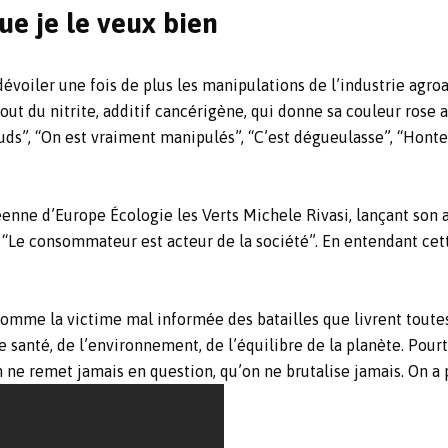
ue je le veux bien
 dévoiler une fois de plus les manipulations de l’industrie agroa
’ajout du nitrite, additif cancérigène, qui donne sa couleur rose
”, “On est vraiment manipulés”, “C’est dégueulasse”, “Honte a
éenne d’Europe Écologie les Verts Michele Rivasi, lançant son a
 : “Le consommateur est acteur de la société”. En entendant cet
omme la victime mal informée des batailles que livrent toutes
e santé, de l’environnement, de l’équilibre de la planète. Pour
e remet jamais en question, qu’on ne brutalise jamais. On a p