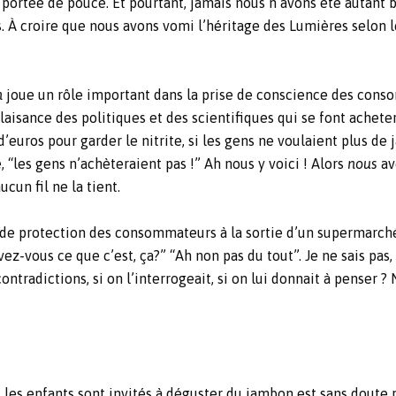
, à portée de pouce. Et pourtant, jamais nous n’avons été auta
. À croire que nous avons vomi l’héritage des Lumières selon 
n
joue un rôle important dans la prise de conscience des conso
isance des politiques et des scientifiques qui se font acheter. S
d’euros pour garder le nitrite, si les gens ne voulaient plus de
e, “les gens n’achèteraient pas !” Ah nous y voici ! Alors
nous
av
cun fil ne la tient.
 de protection des consommateurs à la sortie d’un supermarché
Savez-vous ce que c’est, ça?” “Ah non pas du tout”. Je ne sais
s contradictions, si on l’interrogeait, si on lui donnait à pens
es enfants sont invités à déguster du jambon est sans doute p