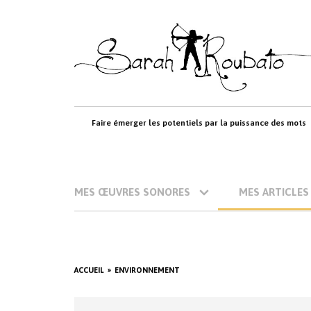
Skip
to
content
Faire émerger les potentiels par la puissance des mots
MES ŒUVRES SONORES
MES ARTICLES
ACCUEIL
ENVIRONNEMENT