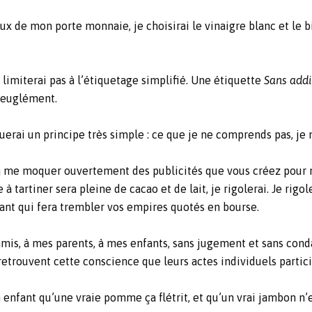
 de mon porte monnaie, je choisirai le vinaigre blanc et le b
imiterai pas à l’étiquetage simplifié. Une étiquette
Sans addit
aveuglément.
erai un principe très simple : ce que je ne comprends pas, je 
 me moquer ouvertement des publicités que vous créez pour m
 à tartiner sera pleine de cacao et de lait, je rigolerai. Je rig
ruant qui fera trembler vos empires quotés en bourse.
mis, à mes parents, à mes enfants, sans jugement et sans cond
 retrouvent cette conscience que leurs actes individuels parti
nfant qu’une vraie pomme ça flétrit, et qu’un vrai jambon n’e