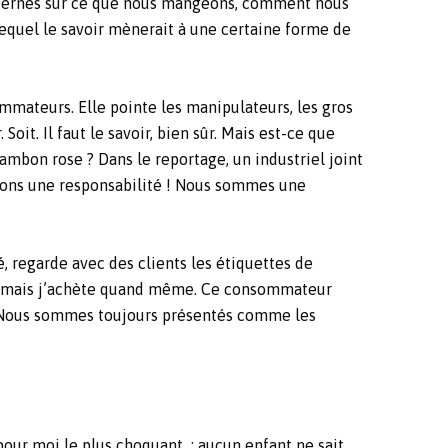
nt bernés sur ce que nous mangeons, comment nous
lequel le savoir mènerait à une certaine forme de
mmateurs. Elle pointe les manipulateurs, les gros
oit. Il faut le savoir, bien sûr. Mais est-ce que
 jambon rose ? Dans le reportage, un industriel joint
ons une responsabilité ! Nous sommes une
, regarde avec des clients les étiquettes de
 pas, mais j’achète quand même. Ce consommateur
er ? Nous sommes toujours présentés comme les
our moi le plus choquant : aucun enfant ne sait