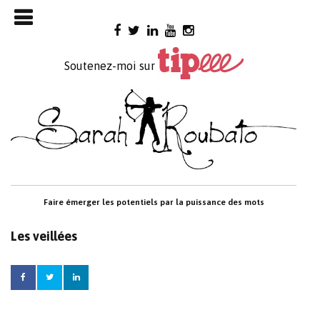
Skip

to
content
Soutenez-moi sur
Faire émerger les potentiels par la puissance des mots
Les veillées